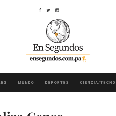
Facebook
Twitter
Instagram
LES
MUNDO
DEPORTES
CIENCIA/TECNO