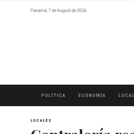
Skip
to
Panamá, 7 de August de 2026.
content
POLÍTICA
ECONOMÍA
LOCA
LOCALES