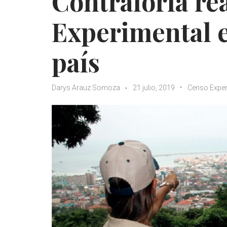
Contraloría re
Experimental e
país
Darys Arauz Somoza
21 julio, 2019
Censo Exper