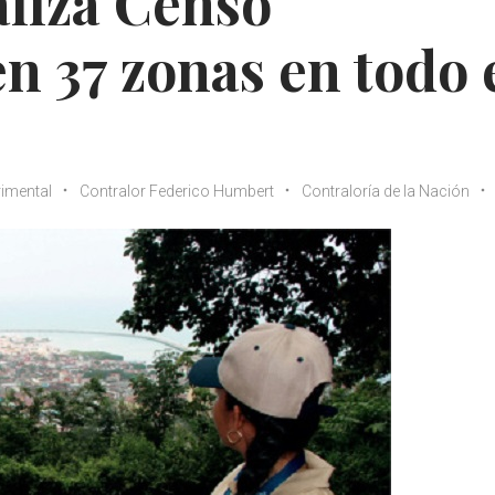
aliza Censo
n 37 zonas en todo 
imental
Contralor Federico Humbert
Contraloría de la Nación