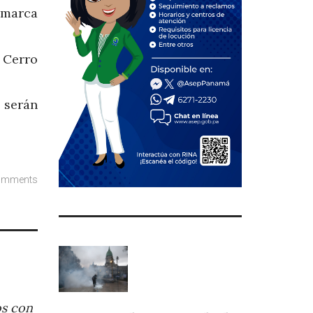
omarca
 Cerro
 serán
omments
os con