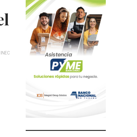
el
INEC