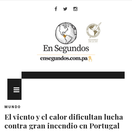
Skip
to
Facebook
Twitter
Instagram
content
MENU
MUNDO
El viento y el calor dificultan lucha
contra gran incendio en Portugal