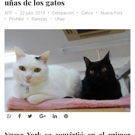
uñas de los gatos
AFP
22 julio, 2019
Extirpación
Gatos
Nueva York
Prohibir
Rarezas
Uñas
WhatsApp
Facebook
Twitter
Google+
LinkedIn
Pinterest
Nueva York se convirtió en el primer