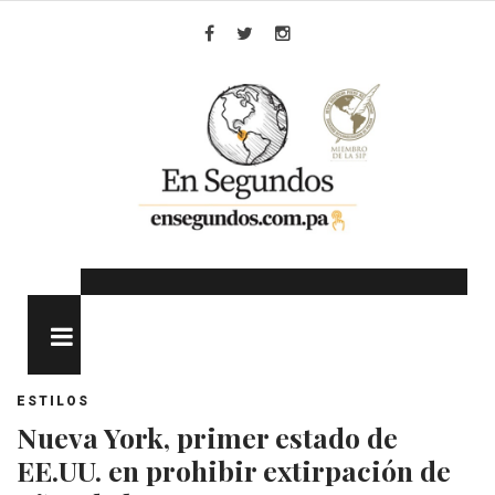
Skip
to
Facebook
Twitter
Instagram
content
MENU
ESTILOS
Nueva York, primer estado de
EE.UU. en prohibir extirpación de