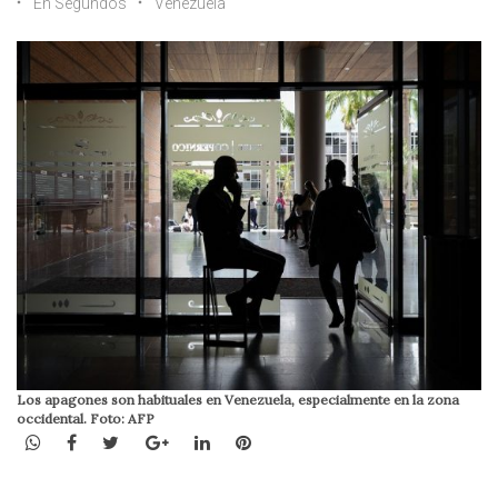
En Segundos
Venezuela
Los apagones son habituales en Venezuela, especialmente en la zona
occidental. Foto: AFP
WhatsApp
Facebook
Twitter
Google+
LinkedIn
Pinterest