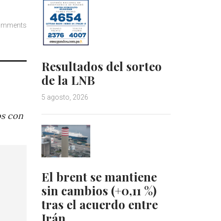
omments
Resultados del sorteo
de la LNB
5 agosto, 2026
os con
El brent se mantiene
sin cambios (+0,11 %)
tras el acuerdo entre
Irán…