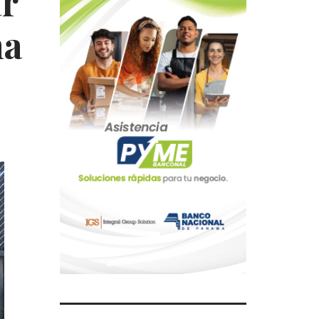
ar
na