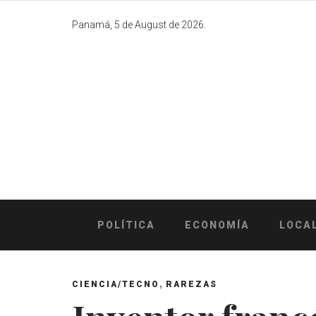
Skip
to
Panamá, 5 de August de 2026.
content
POLÍTICA
ECONOMÍA
LOCA
,
CIENCIA/TECNO
RAREZAS