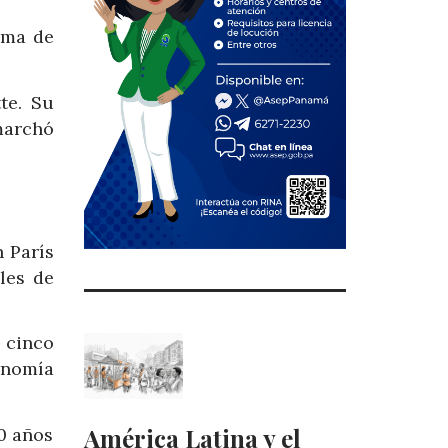
ema de
te. Su
marchó
 París
les de
 cinco
onomía
América Latina y el
10 años