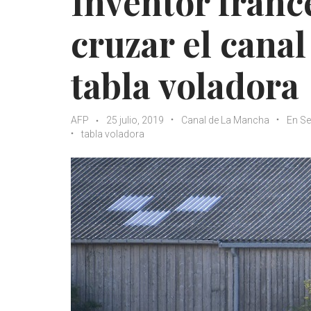
Inventor francé
cruzar el cana
tabla voladora
AFP
25 julio, 2019
Canal de La Mancha
En S
tabla voladora