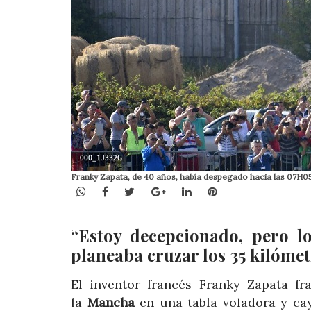
Franky Zapata, de 40 años, había despegado hacia las 07H05
WhatsApp
Facebook
Twitter
Google+
LinkedIn
Pinterest
“Estoy decepcionado, pero lo
planeaba cruzar los 35 kilóme
El inventor francés Franky Zapata fr
la
Mancha
en una tabla voladora y cay