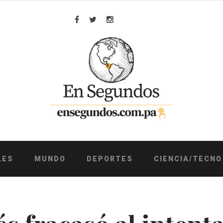
Facebook
Twitter
Instagram
LES
MUNDO
DEPORTES
CIENCIA/TECNO