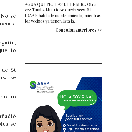
AGUA QUE NO HAS DE BEBER... Otra
vez Tumba Muerto se queda seca. El
“No sé
IDAAN habla de mantenimiento, mientras
los vecinos ya tienen lista la...
ncia a
Concolón anteriores >>
gatte,
que lo
 de St
osarse
ndo un
añadió
ies se