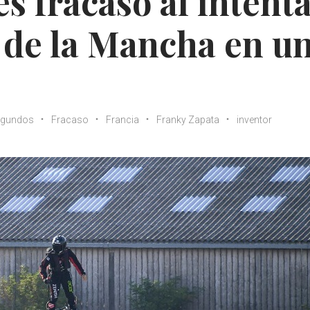
s fracasó al intent
l de la Mancha en u
egundos
Fracaso
Francia
Franky Zapata
inventor