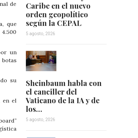
anal de
Caribe en el nuevo
orden geopolítico
según la CEPAL
a, que
 4.500
5 agosto, 2026
por un
 botas
ado su
Sheinbaum habla con
el canciller del
Vaticano de la IA y de
 en el
los…
yboard”
5 agosto, 2026
ística