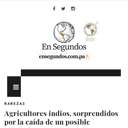
Skip
to
Facebook
Twitter
Instagram
content
MENU
RAREZAS
Agricultores indios, sorprendidos
por la caída de un posible