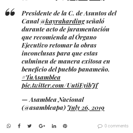
Presidente de la C. de Asuntos del
Canal
@kayraharding
señaló
durante acto de juramentación
que recomienda al Órgano
Ejecutivo retomar la obras
inconclusas para que estas
culminen de manera exitosa en
beneficio del pueblo panameño.
#TuAsamblea
pic.twitter.com/UutiEyibJf
— Asamblea Nacional
(@asambleapa)
July 26, 2019
WhatsApp
Facebook
Twitter
Google+
LinkedIn
Pinterest
0 comments