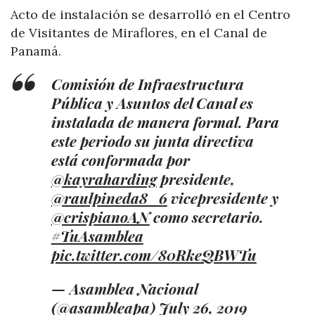
Acto de instalación se desarrolló en el Centro
de Visitantes de Miraflores, en el Canal de
Panamá.
Comisión de Infraestructura
Pública y Asuntos del Canal es
instalada de manera formal. Para
este periodo su junta directiva
está conformada por
@kayraharding
presidente,
@raulpineda8_6
vicepresidente y
@crispianoAN
como secretario.
#TuAsamblea
pic.twitter.com/80RkeQBWTu
— Asamblea Nacional
(@asambleapa)
July 26, 2019