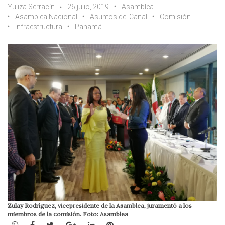
Yuliza Serracín
26 julio, 2019
Asamblea
Asamblea Nacional
Asuntos del Canal
Comisión
Infraestructura
Panamá
Zulay Rodríguez, vicepresidente de la Asamblea, juramentó a los
miembros de la comisión. Foto: Asamblea
WhatsApp
Facebook
Twitter
Google+
LinkedIn
Pinterest