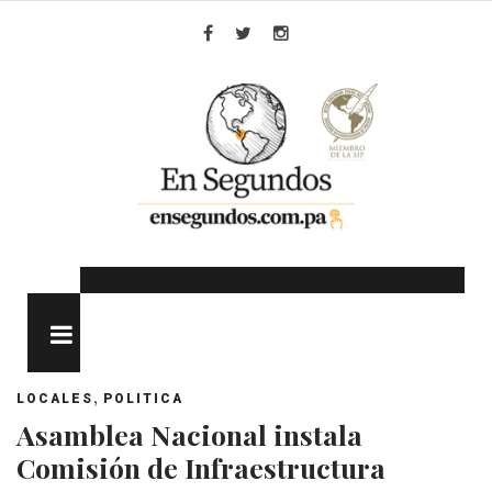
Skip
to
Facebook
Twitter
Instagram
content
MENU
,
LOCALES
POLITICA
Asamblea Nacional instala
Comisión de Infraestructura