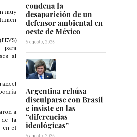
condena la
un muy
desaparición de un
olumen
defensor ambiental en
oeste de México
(FEVS)
5 agosto, 2026
 “para
ses al
rancel
Argentina rehúsa
podría
disculparse con Brasil
e insiste en las
garon a
“diferencias
 de la
ideológicas”
 en el
5 agosto, 2026