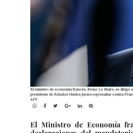
El ministro de economía francés, Bruno Le Maire, se dirige a l
presidente de Estados Unidos jurara represalias contra Franc
AFP
WhatsApp
Facebook
Twitter
Google+
LinkedIn
Pinterest
El Ministro de Economía fr
declaraciones del mandatar