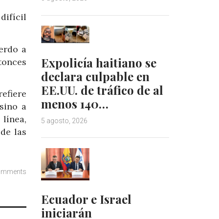
difícil
erdo a
Expolicía haitiano se
ntonces
declara culpable en
EE.UU. de tráfico de al
refiere
menos 140…
sino a
línea,
5 agosto, 2026
 de las
omments
Ecuador e Israel
iniciarán