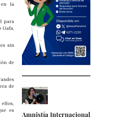
 en la
E para
o Gafa,
es sin
ión de
randes
era de
ellos,
que es
Amnistía Internacional