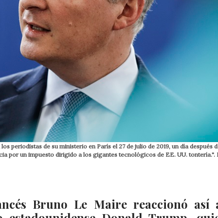
os periodistas de su ministerio en París el 27 de julio de 2019, un día después d
ia por un impuesto dirigido a los gigantes tecnológicos de EE. UU. tontería.". 
ancés Bruno Le Maire reaccionó así 
io estadounidense Donald Trump, qui