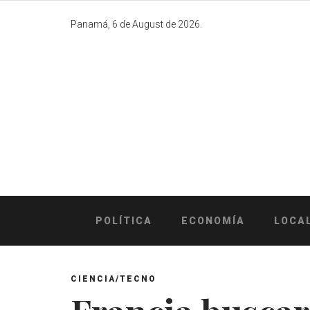
Skip
to
Panamá, 6 de August de 2026.
content
POLÍTICA
ECONOMÍA
LOCA
CIENCIA/TECNO