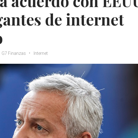
rá acuerdo con EEU
gantes de internet
o
G7 Finanzas
Internet