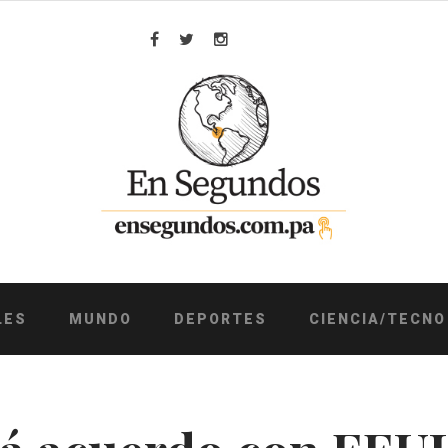
Facebook
Twitter
Instagram
LES
MUNDO
DEPORTES
CIENCIA/TECNO