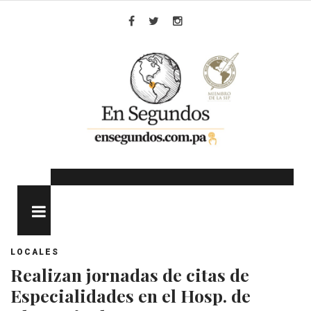
Skip
to
Facebook
Twitter
Instagram
content
MENU
LOCALES
Realizan jornadas de citas de
Especialidades en el Hosp. de