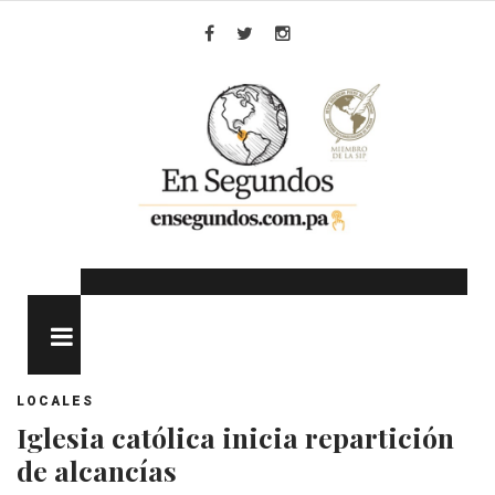
Skip
to
Facebook
Twitter
Instagram
content
MENU
LOCALES
Iglesia católica inicia repartición
de alcancías