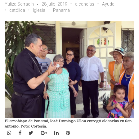
Yuliza Serracín
28 julio, 2019
alcancías
Ayuda
católica
Iglesia
Panamá
El arzobispo de Panamá, José Domingo Ulloa entregó alcancías en San
Antonio. Foto: Cortesía.
WhatsApp
Facebook
Twitter
Google+
LinkedIn
Pinterest