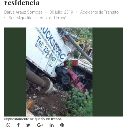
residencia
Darys Arauz Somoza
30 julio, 2019
Accidente de Tránsito
San Miguelito
Valle de Urracá
Supuestamente se quedó sin frenos.
WhatsApp
Facebook
Twitter
Google+
LinkedIn
Pinterest