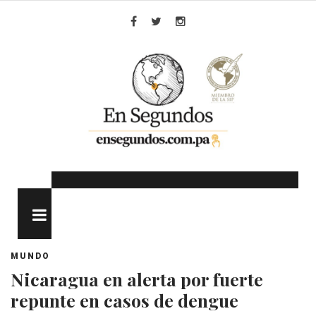
Skip
to
Facebook
Twitter
Instagram
content
MENU
MUNDO
Nicaragua en alerta por fuerte
repunte en casos de dengue