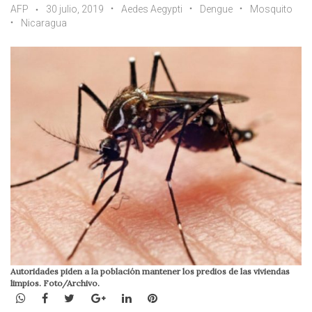
AFP
30 julio, 2019
Aedes Aegypti
Dengue
Mosquito
Nicaragua
Autoridades piden a la población mantener los predios de las viviendas
limpios. Foto/Archivo.
WhatsApp
Facebook
Twitter
Google+
LinkedIn
Pinterest