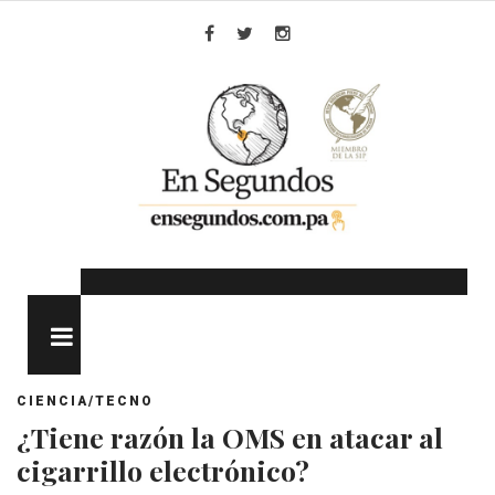
Skip
to
Facebook
Twitter
Instagram
content
MENU
CIENCIA/TECNO
¿Tiene razón la OMS en atacar al
cigarrillo electrónico?