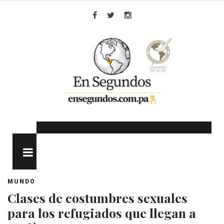
Skip
to
Facebook
Twitter
Instagram
content
MENU
MUNDO
Clases de costumbres sexuales
para los refugiados que llegan a