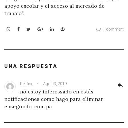
apoyo escolar y el acceso al mercado de
trabajo”.
WhatsApp
Facebook
Twitter
Google+
LinkedIn
Pinterest
1 comment
UNA RESPUESTA
Delffing
Ago 03, 2019
reply
no estoy interessado en estás
notificaciones como hago para eliminar
ensegundo .com.pa