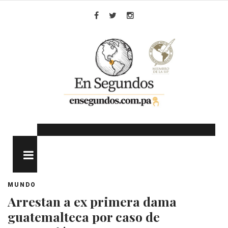
Skip
to
Facebook
Twitter
Instagram
content
MENU
MUNDO
Arrestan a ex primera dama
guatemalteca por caso de