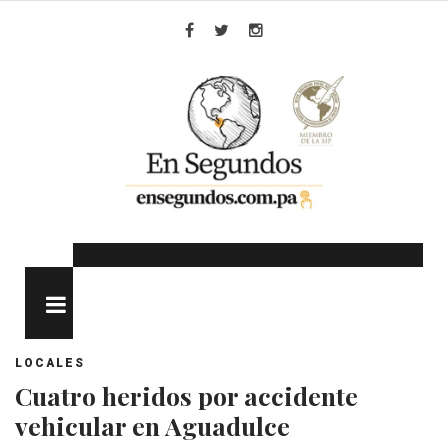
Skip
to
Facebook
Twitter
Instagram
content
MENU
LOCALES
Cuatro heridos por accidente
vehicular en Aguadulce