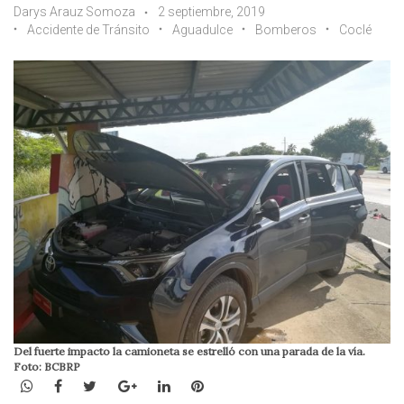
Darys Arauz Somoza
2 septiembre, 2019
Accidente de Tránsito
Aguadulce
Bomberos
Coclé
Del fuerte impacto la camioneta se estrelló con una parada de la vía.
Foto: BCBRP
WhatsApp
Facebook
Twitter
Google+
LinkedIn
Pinterest