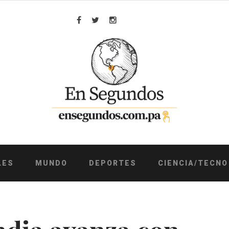
Facebook
Twitter
Instagram
LES
MUNDO
DEPORTES
CIENCIA/TECNO