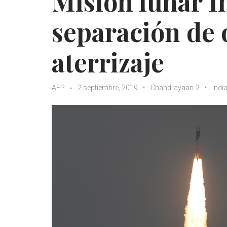
Misión lunar I
separación de 
aterrizaje
AFP
2 septiembre, 2019
Chandrayaan-2
Indi