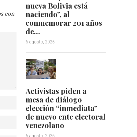
nueva Bolivia está
naciendo”, al
os con
conmemorar 201 años
de…
6 agosto, 2026
Activistas piden a
mesa de diálogo
elección “inmediata”
de nuevo ente electoral
venezolano
6 agosto, 2026