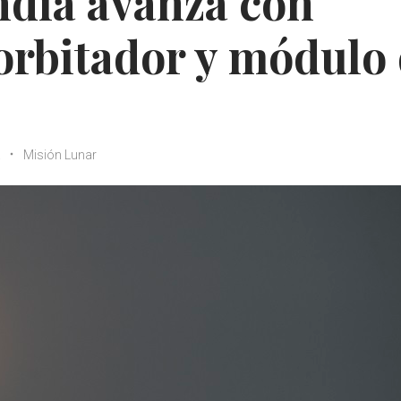
ndia avanza con
orbitador y módulo
a
Misión Lunar