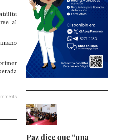
télite
rse al
humano
 primer
sperada
omments
Paz dice que “una