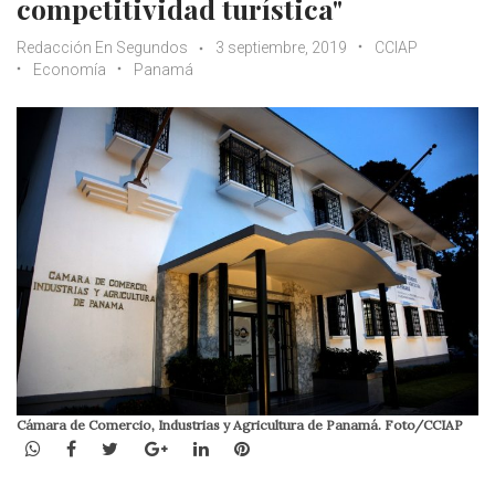
competitividad turística"
Redacción En Segundos
3 septiembre, 2019
CCIAP
Economía
Panamá
Cámara de Comercio, Industrias y Agricultura de Panamá. Foto/CCIAP
WhatsApp
Facebook
Twitter
Google+
LinkedIn
Pinterest