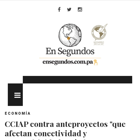
Skip
to
Facebook
Twitter
Instagram
content
MENU
ECONOMÍA
CCIAP contra anteproyectos "que
afectan conectividad y