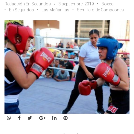
Redacción En Segundos
3 septiembre, 2019
Boxeo
En Segundos
Las Mañanitas
Semillero de Campeones
WhatsApp
Facebook
Twitter
Google+
LinkedIn
Pinterest