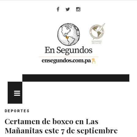
Skip
to
Facebook
Twitter
Instagram
content
MENU
DEPORTES
Certamen de boxeo en Las
Mañanitas este 7 de septiembre