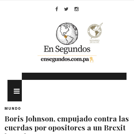
Skip
to
Facebook
Twitter
Instagram
content
MENU
MUNDO
Boris Johnson, empujado contra las
cuerdas por opositores a un Brexit