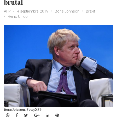
brutal
AFP
4 septiembre, 2019
Boris Johnson
Brexit
Reino Unido
Boris Johnson. Foto/AFP
WhatsApp
Facebook
Twitter
Google+
LinkedIn
Pinterest