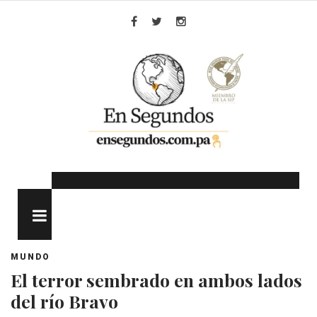
Skip
to
Facebook
Twitter
Instagram
content
MENU
MUNDO
El terror sembrado en ambos lados
del río Bravo