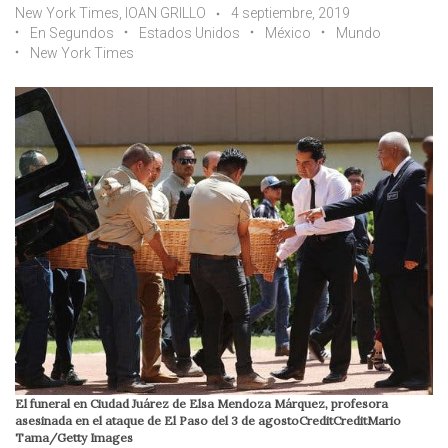
New York Times, IOAN GRILLO
4 septiembre, 2019
En Segundos
Estados Unidos
México
Mundo
New York Times
El funeral en Ciudad Juárez de Elsa Mendoza Márquez, profesora
asesinada en el ataque de El Paso del 3 de agostoCreditCreditMario
Tama/Getty Images