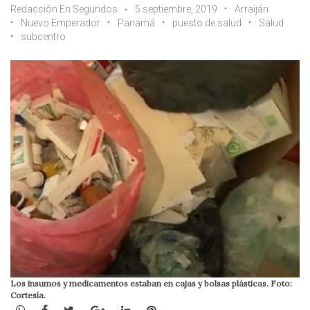
Redacción En Segundos
5 septiembre, 2019
Arraiján
Nuevo Emperador
Panamá
puesto de salud
Salud
subcentro
Los insumos y medicamentos estaban en cajas y bolsas plásticas. Foto:
Cortesía.
WhatsApp
Facebook
Twitter
Google+
LinkedIn
Pinterest