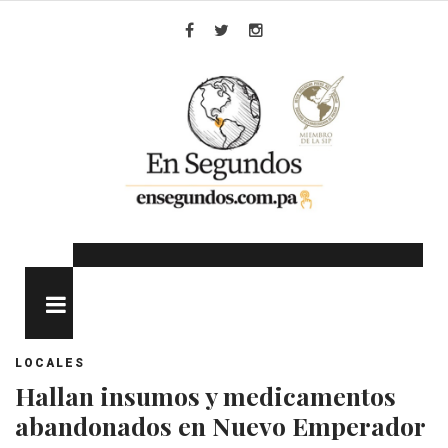
Skip
to
Facebook
Twitter
Instagram
content
MENU
LOCALES
Hallan insumos y medicamentos
abandonados en Nuevo Emperador