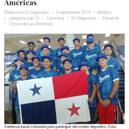
Américas
Redacción En Segundos
5 septiembre, 2019
Béisbol
categoría sub 15
Colombia
En Segundos
Panamá
Torneo de Las Américas
Partieron hacia Colombia para participar del evento deportivo. Foto: