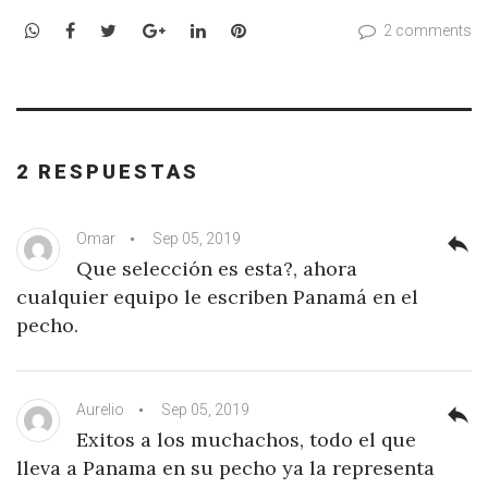
WhatsApp
Facebook
Twitter
Google+
LinkedIn
Pinterest
2 comments
2 RESPUESTAS
Omar
Sep 05, 2019
reply
Que selección es esta?, ahora
cualquier equipo le escriben Panamá en el
pecho.
Aurelio
Sep 05, 2019
reply
Exitos a los muchachos, todo el que
lleva a Panama en su pecho ya la representa