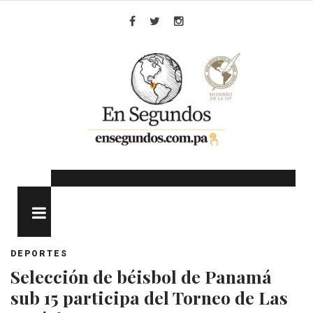
Skip
to
Facebook
Twitter
Instagram
content
MENU
DEPORTES
Selección de béisbol de Panamá
sub 15 participa del Torneo de Las