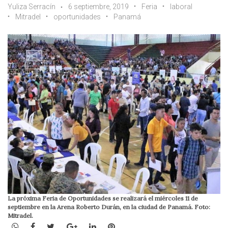
Yuliza Serracín
6 septiembre, 2019
Feria
laboral
Mitradel
oportunidades
Panamá
La próxima Feria de Oportunidades se realizará el miércoles 11 de
septiembre en la Arena Roberto Durán, en la ciudad de Panamá. Foto:
Mitradel.
WhatsApp
Facebook
Twitter
Google+
LinkedIn
Pinterest