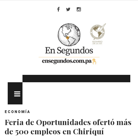
Skip
to
Facebook
Twitter
Instagram
content
MENU
ECONOMÍA
Feria de Oportunidades ofertó más
de 500 empleos en Chiriquí