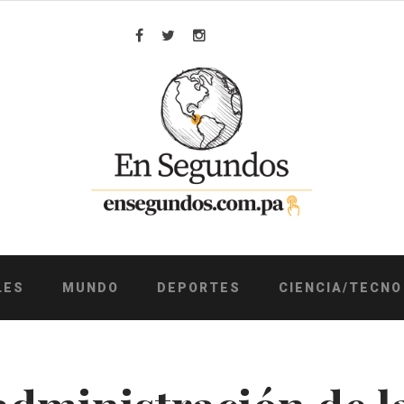
Facebook
Twitter
Instagram
LES
MUNDO
DEPORTES
CIENCIA/TECNO