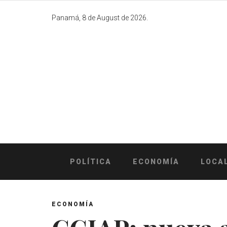
Skip
to
Panamá, 8 de August de 2026.
content
POLÍTICA
ECONOMÍA
LOCA
ECONOMÍA