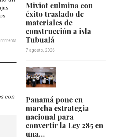
Miviot culmina con
ajas
éxito traslado de
sos
materiales de
construcción a isla
Tubualá
omments
7 agosto, 2026
os con
Panamá pone en
marcha estrategia
nacional para
convertir la Ley 285 en
una…