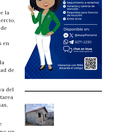
e la
ercio,
 de
s en
la
dad de
va del
 tarea
sas,
e
omo un