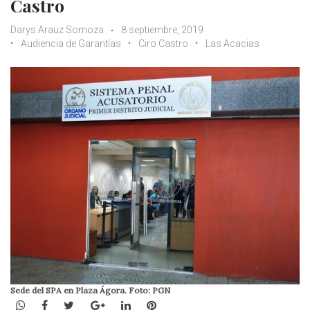
Castro
Darys Arauz Somoza
8 septiembre, 2019
Audiencia de Garantías
Ciro Castro
Las Acacias
Sede del SPA en Plaza Ágora. Foto: PGN
WhatsApp
Facebook
Twitter
Google+
LinkedIn
Pinterest