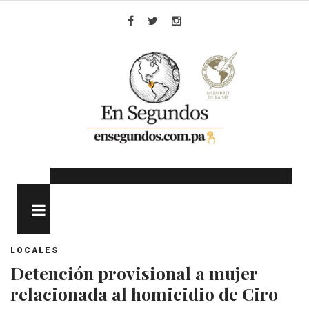
Skip
to
Facebook
Twitter
Instagram
content
MENU
LOCALES
Detención provisional a mujer
relacionada al homicidio de Ciro