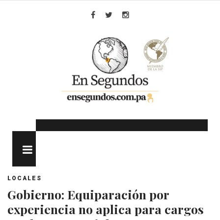
Skip
to
Facebook
Twitter
Instagram
content
MENU
LOCALES
Gobierno: Equiparación por
experiencia no aplica para cargos