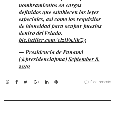
nombramientos en cargos
definidos que establecen las leyes
especiales, así como los requisitos
de idoneidad para ocupar puestos
dentro del Estado.
pic.twitter.com/clztFnNnZ3
— Presidencia de Panamá
(@presidenciapma)
September 8,
2019
WhatsApp
Facebook
Twitter
Google+
LinkedIn
Pinterest
0 comments