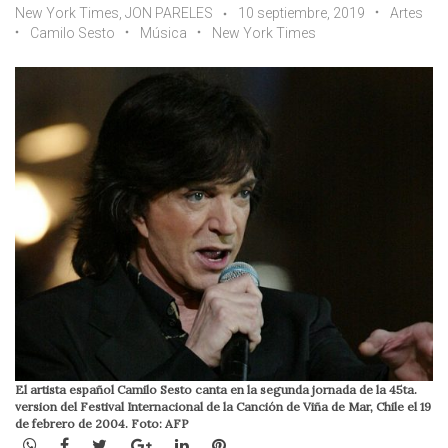
New York Times, JON PARELES
10 septiembre, 2019
Artes
Camilo Sesto
Música
New York Times
El artista español Camilo Sesto canta en la segunda jornada de la 45ta.
version del Festival Internacional de la Canción de Viña de Mar, Chile el 19
de febrero de 2004. Foto: AFP
WhatsApp
Facebook
Twitter
Google+
LinkedIn
Pinterest