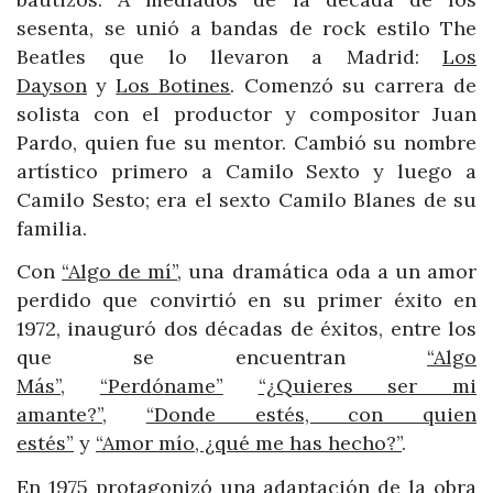
sesenta, se unió a bandas de rock estilo The
Beatles que lo llevaron a Madrid:
Los
Dayson
y
Los Botines
. Comenzó su carrera de
solista con el productor y compositor Juan
Pardo, quien fue su mentor. Cambió su nombre
artístico primero a Camilo Sexto y luego a
Camilo Sesto; era el sexto Camilo Blanes de su
familia.
Con
“Algo de mí”
, una dramática oda a un amor
perdido que convirtió en su primer éxito en
1972, inauguró dos décadas de éxitos, entre los
que se encuentran
“Algo
Más”
,
“Perd
ó
name”
“¿Quieres ser mi
amante?”
,
“Donde estés, con quien
estés”
y
“Amor mío, ¿qué me has hecho?”
.
En 1975 protagonizó una adaptación de la obra