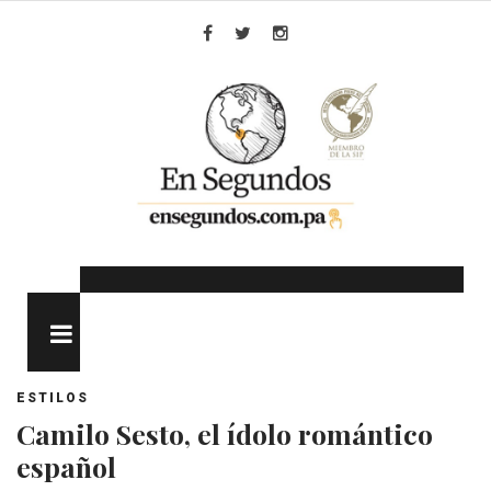
Skip
to
Facebook
Twitter
Instagram
content
MENU
ESTILOS
Camilo Sesto, el ídolo romántico
español