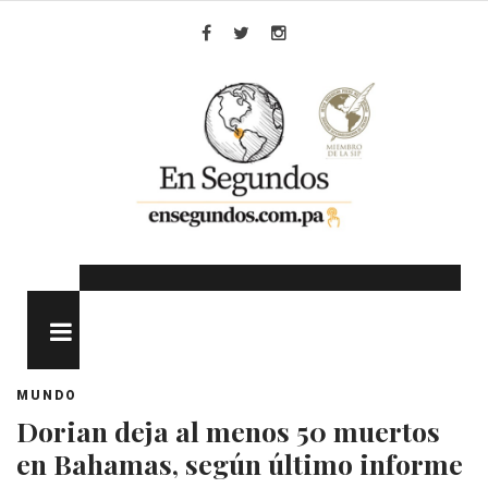
Skip
to
Facebook
Twitter
Instagram
content
MENU
MUNDO
Dorian deja al menos 50 muertos
en Bahamas, según último informe