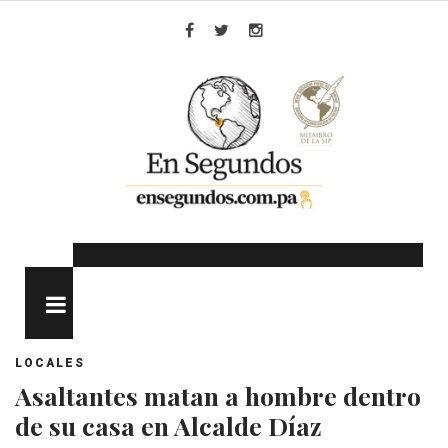
Skip
to
Facebook
Twitter
Instagram
content
MENU
LOCALES
Asaltantes matan a hombre dentro
de su casa en Alcalde Díaz