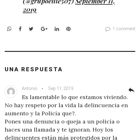
(@grupoelite507)
September 11,
2019
WhatsApp
Facebook
Twitter
Google+
LinkedIn
Pinterest
1 comment
UNA RESPUESTA
Antonio
Sep 11, 2019
reply
Es lamentable lo que estamos viviendo.
No hay respeto por la vida la delincuencia en
aumento y la Policía que?.
Pones una denuncia o queja a un policía o
haces una llamada y te ignoran. Hoy los
delincuentes están más protegidos por la