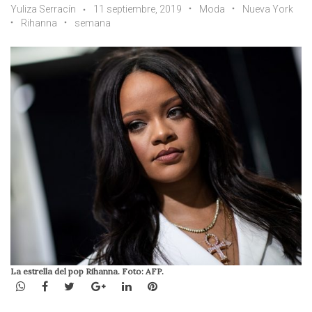
Yuliza Serracín
11 septiembre, 2019
Moda
Nueva York
Rihanna
semana
La estrella del pop Rihanna. Foto: AFP.
WhatsApp
Facebook
Twitter
Google+
LinkedIn
Pinterest