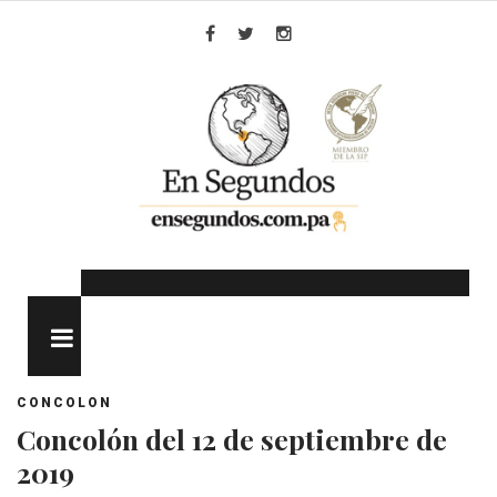
Skip
to
Facebook
Twitter
Instagram
content
MENU
CONCOLON
Concolón del 12 de septiembre de
2019