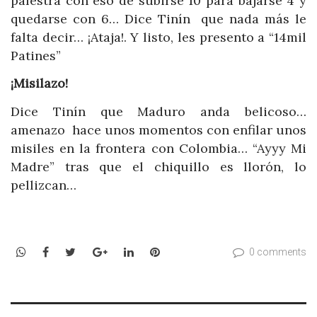
palestra con eso de subirse 10 para bajarse 4 y
quedarse con 6… Dice Tinín que nada más le
falta decir… ¡Ataja!. Y listo, les presento a “14mil
Patines”
¡Misilazo!
Dice Tinín que Maduro anda belicoso…
amenazo hace unos momentos con enfilar unos
misiles en la frontera con Colombia… “Ayyy Mi
Madre” tras que el chiquillo es llorón, lo
pellizcan…
WhatsApp
Facebook
Twitter
Google+
LinkedIn
Pinterest
0 comments