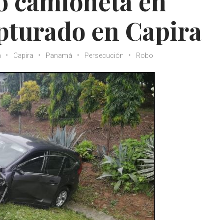
o camioneta en
pturado en Capira
a
Capira
Panamá
Persecución
Robo