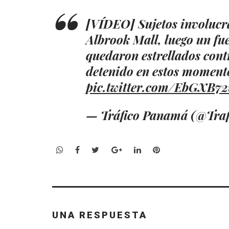
[VÍDEO] Sujetos involucra
Albrook Mall, luego un fue
quedaron estrellados contr
detenido en estos moment
pic.twitter.com/EbGXB7
— Tráfico Panamá (@Tr
WhatsApp
Facebook
Twitter
Google+
LinkedIn
Pinterest
UNA RESPUESTA