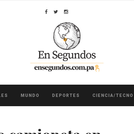
Facebook
Twitter
Instagram
LES
MUNDO
DEPORTES
CIENCIA/TECNO