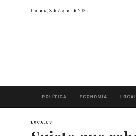
Skip
to
Panamá, 8 de August de 2026.
content
POLÍTICA
ECONOMÍA
LOCA
LOCALES