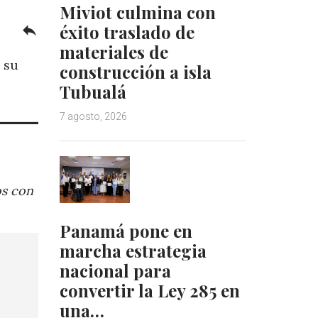
Miviot culmina con
éxito traslado de
reply
materiales de
 su
construcción a isla
Tubualá
7 agosto, 2026
os con
Panamá pone en
marcha estrategia
nacional para
convertir la Ley 285 en
una…