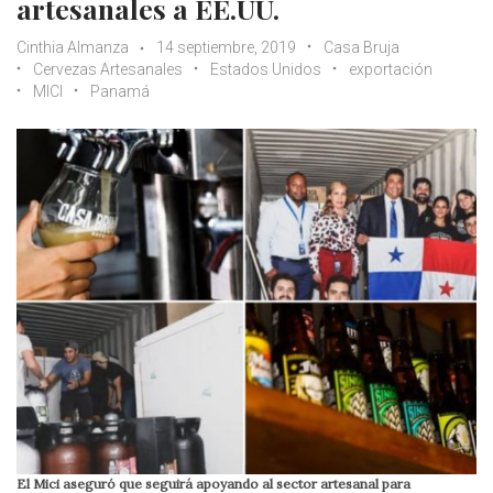
artesanales a EE.UU.
Cinthia Almanza
14 septiembre, 2019
Casa Bruja
Cervezas Artesanales
Estados Unidos
exportación
MICI
Panamá
El Mici aseguró que seguirá apoyando al sector artesanal para