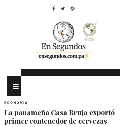
Skip
to
Facebook
Twitter
Instagram
content
MENU
ECONOMÍA
La panameña Casa Bruja exportó
primer contenedor de cervezas