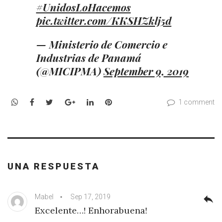
#UnidosLoHacemos
pic.twitter.com/KKSHZklj5d
— Ministerio de Comercio e
Industrias de Panamá
(@MICIPMA)
September 9, 2019
WhatsApp
Facebook
Twitter
Google+
LinkedIn
Pinterest
1 comment
UNA RESPUESTA
Mabel
Sep 17, 2019
reply
Excelente…! Enhorabuena!