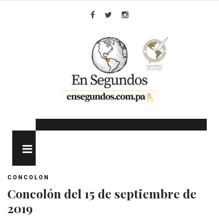
Skip
to
Facebook
Twitter
Instagram
content
MENU
CONCOLON
Concolón del 15 de septiembre de
2019