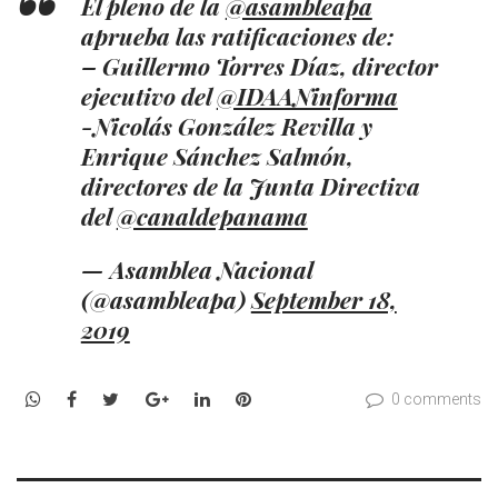
El pleno de la
@asambleapa
aprueba las ratificaciones de:
– Guillermo Torres Díaz, director
ejecutivo del
@IDAANinforma
-Nicolás González Revilla y
Enrique Sánchez Salmón,
directores de la Junta Directiva
del
@canaldepanama
— Asamblea Nacional
(@asambleapa)
September 18,
2019
WhatsApp
Facebook
Twitter
Google+
LinkedIn
Pinterest
0 comments