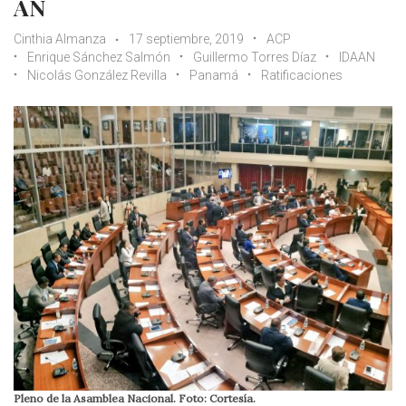
AN
Cinthia Almanza
17 septiembre, 2019
ACP
Enrique Sánchez Salmón
Guillermo Torres Díaz
IDAAN
Nicolás González Revilla
Panamá
Ratificaciones
Pleno de la Asamblea Nacional. Foto: Cortesía.