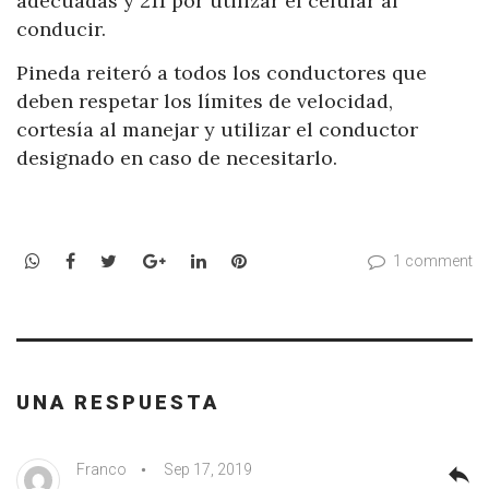
adecuadas y 211 por utilizar el celular al
conducir.
Pineda reiteró a todos los conductores que
deben respetar los límites de velocidad,
cortesía al manejar y utilizar el conductor
designado en caso de necesitarlo.
WhatsApp
Facebook
Twitter
Google+
LinkedIn
Pinterest
1 comment
UNA RESPUESTA
Franco
Sep 17, 2019
reply