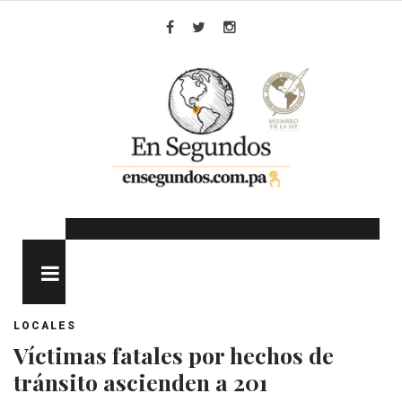
Skip
to
Facebook
Twitter
Instagram
content
MENU
LOCALES
Víctimas fatales por hechos de
tránsito ascienden a 201