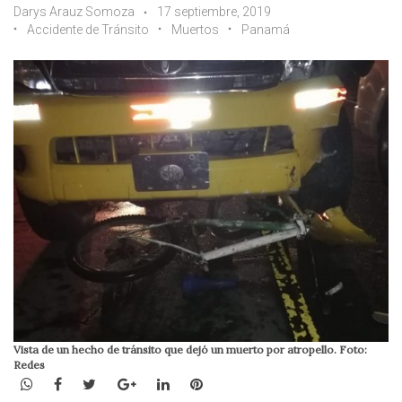
Darys Arauz Somoza
17 septiembre, 2019
Accidente de Tránsito
Muertos
Panamá
Vista de un hecho de tránsito que dejó un muerto por atropello. Foto:
Redes
WhatsApp
Facebook
Twitter
Google+
LinkedIn
Pinterest