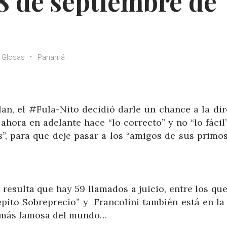
8 de septiembre de
Glosas
Panamá
lan, el #Fula-Nito decidió darle un chance a la dir
ahora en adelante hace “lo correcto” y no “lo fáci
, para que deje pasar a los “amigos de sus primos
 resulta que hay 59 llamados a juicio, entre los qu
epito Sobreprecio” y Francolini también está en la 
sa más famosa del mundo…