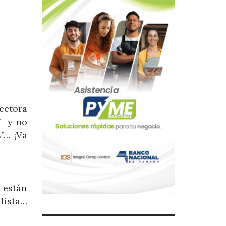
ectora
l” y no
”… ¡Va
e están
lista…