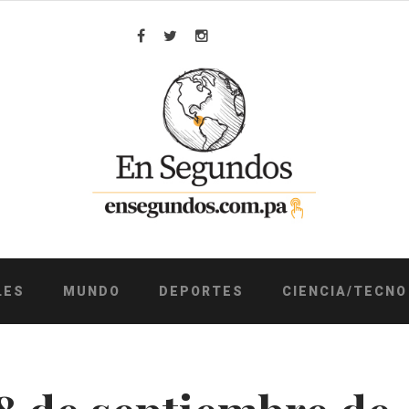
Facebook
Twitter
Instagram
LES
MUNDO
DEPORTES
CIENCIA/TECNO