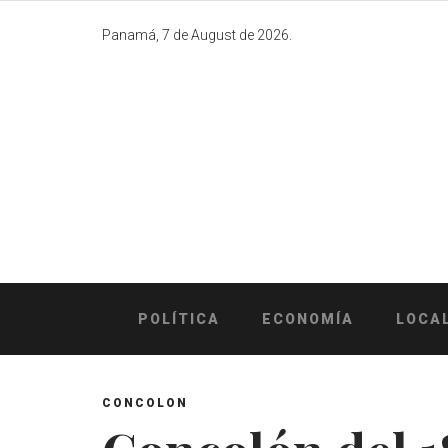
Skip
to
Panamá, 7 de August de 2026.
content
POLÍTICA
ECONOMÍA
LOCA
CONCOLON