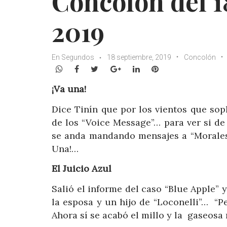
Concolón del 1
2019
En Segundos
18 septiembre, 2019
Concolón
WhatsApp
Facebook
Twitter
Google+
LinkedIn
Pinterest
¡Va una!
Dice Tinín que por los vientos que sop
de los “Voice Message”… para ver si de 
se anda mandando mensajes a “Morales”
Una!…
El Juicio Azul
Salió el informe del caso “Blue Apple” y
la esposa y un hijo de “Loconelli”… “P
Ahora sí se acabó el millo y la gaseo