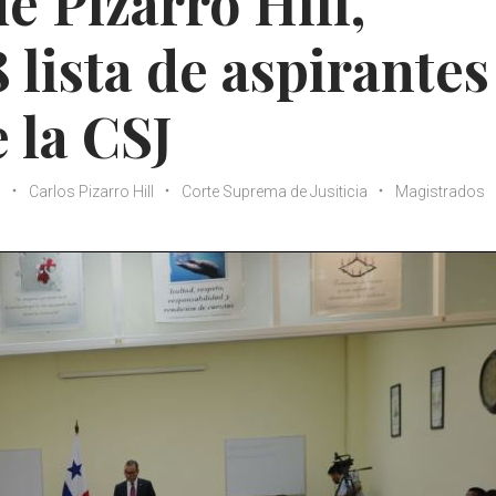
e Pizarro Hill,
 lista de aspirantes
 la CSJ
s
Carlos Pizarro Hill
Corte Suprema de Jusiticia
Magistrados