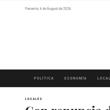
Skip
to
Panamá, 6 de August de 2026.
content
POLÍTICA
ECONOMÍA
LOCA
LOCALES