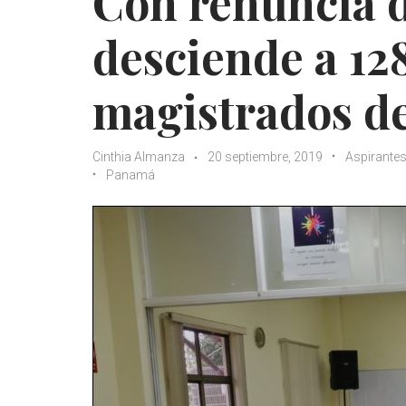
Con renuncia d
desciende a 128
magistrados de
Cinthia Almanza
20 septiembre, 2019
Aspirante
Panamá