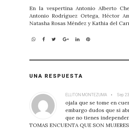
En la vespertina Antonio Alberto Ch
Antonio Rodríguez Ortega, Héctor Ami
Natasha Rosas Méndez y Kathia del Car
WhatsApp
Facebook
Twitter
Google+
LinkedIn
Pinterest
UNA RESPUESTA
ELLITON MONTEZUMA
Sep 23
ojala que se tome en cuen
embargo dudos que si abr
que no tienes independ
TOMAS ENCUENTA QUE SON MUJERES A