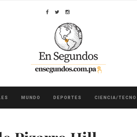
Facebook
Twitter
Instagram
LES
MUNDO
DEPORTES
CIENCIA/TECNO