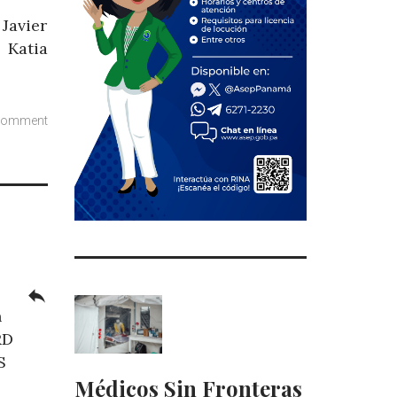
Javier
 Katia
comment
reply
n
RD
S
Médicos Sin Fronteras