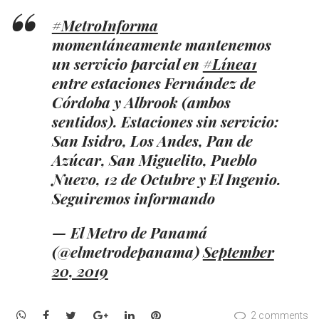
#MetroInforma
momentáneamente mantenemos
un servicio parcial en
#Línea1
entre estaciones Fernández de
Córdoba y Albrook (ambos
sentidos). Estaciones sin servicio:
San Isidro, Los Andes, Pan de
Azúcar, San Miguelito, Pueblo
Nuevo, 12 de Octubre y El Ingenio.
Seguiremos informando
— El Metro de Panamá
(@elmetrodepanama)
September
20, 2019
WhatsApp
Facebook
Twitter
Google+
LinkedIn
Pinterest
2 comments