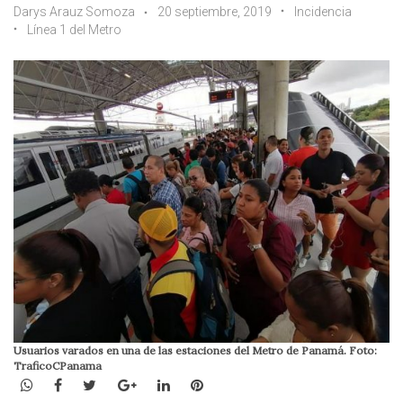
Darys Arauz Somoza
20 septiembre, 2019
Incidencia
Línea 1 del Metro
Usuarios varados en una de las estaciones del Metro de Panamá. Foto:
TraficoCPanama
WhatsApp
Facebook
Twitter
Google+
LinkedIn
Pinterest