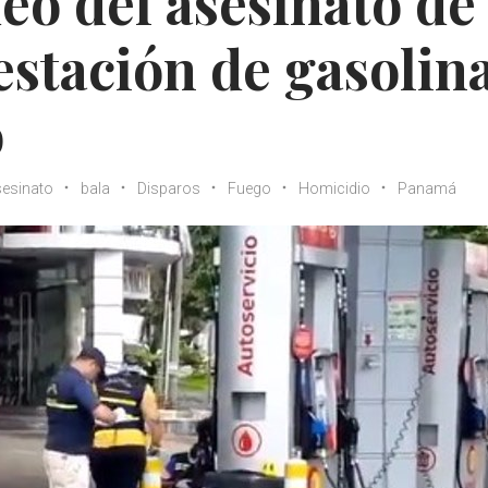
eo del asesinato de
stación de gasolin
o
esinato
bala
Disparos
Fuego
Homicidio
Panamá