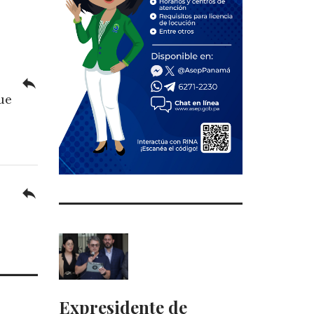
reply
ue
reply
Expresidente de