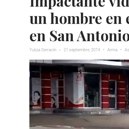
Impactante vid
un hombre en e
en San Antoni
Yuliza Serracín
21 septiembre, 2019
Arma
As