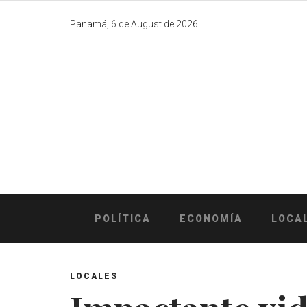
Skip
to
Panamá, 6 de August de 2026.
content
POLÍTICA
ECONOMÍA
LOCA
LOCALES