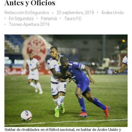
Antes y Oficios
Redacción EnSegundos
22 septiembre, 2019
Árabe Unido
En Segundos
Panamá
Tauro FC
Torneo Apertura 2019
Hablar de rivalidades en el fútbol nacional, es hablar de Árabe Unido y