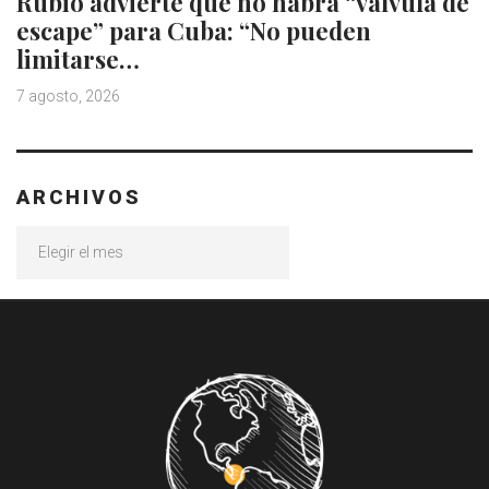
Rubio advierte que no habrá “válvula de
escape” para Cuba: “No pueden
limitarse…
7 agosto, 2026
ARCHIVOS
Archivos