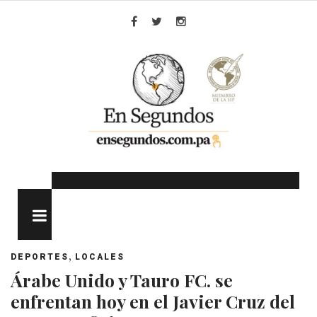
Skip
to
Facebook
Twitter
Instagram
content
MENU
,
DEPORTES
LOCALES
Árabe Unido y Tauro FC. se
enfrentan hoy en el Javier Cruz del