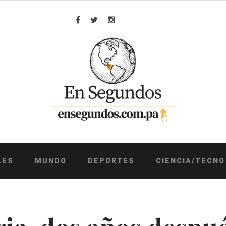
Facebook
Twitter
Instagram
LES
MUNDO
DEPORTES
CIENCIA/TECNO