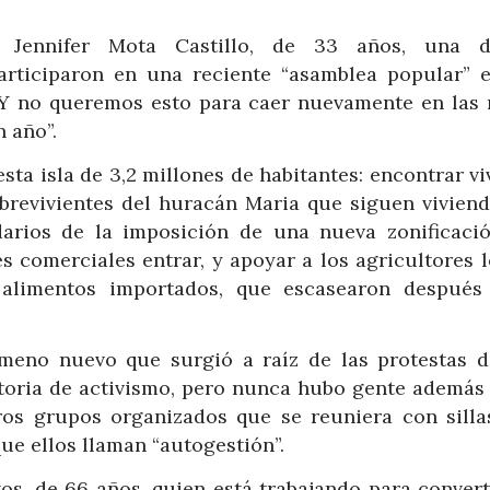
o Jennifer Mota Castillo, de 33 años, una 
rticiparon en una reciente “asamblea popular” 
. “Y no queremos esto para caer nuevamente en las
n año”.
ta isla de 3,2 millones de habitantes: encontrar v
revivientes del huracán Maria que siguen viviend
darios de la imposición de una nueva zonificaci
s comerciales entrar, y apoyar a los agricultores 
 alimentos importados, que escasearon después
meno nuevo que surgió a raíz de las protestas d
storia de activismo, pero nunca hubo gente además 
otros grupos organizados que se reuniera con silla
que ellos llaman “autogestión”.
tos, de 66 años, quien está trabajando para convert