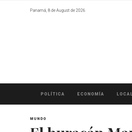
Skip
to
Panamá, 8 de August de 2026.
content
POLÍTICA
ECONOMÍA
LOCA
MUNDO