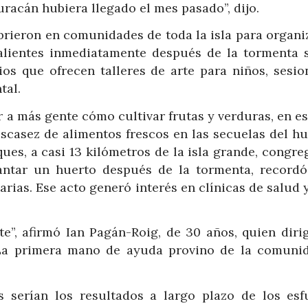
racán hubiera llegado el mes pasado”, dijo.
rieron en comunidades de toda la isla para organiz
alientes inmediatamente después de la tormenta 
ios que ofrecen talleres de arte para niños, sesio
tal.
a más gente cómo cultivar frutas y verduras, en es
escasez de alimentos frescos en las secuelas del h
es, a casi 13 kilómetros de la isla grande, congre
antar un huerto después de la tormenta, recordó
rias. Ese acto generó interés en clínicas de salud 
te”, afirmó Ian Pagán-Roig, de 30 años, quien diri
 “La primera mano de ayuda provino de la comuni
 serían los resultados a largo plazo de los esf