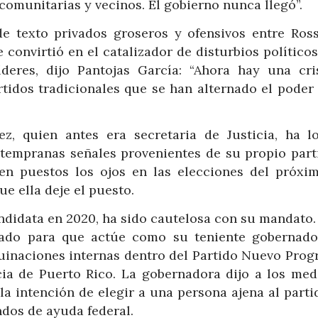
 comunitarias y vecinos. El gobierno nunca llegó”.
de texto privados groseros y ofensivos entre Ross
convirtió en el catalizador de disturbios políticos
deres, dijo Pantojas García: “Ahora hay una cri
rtidos tradicionales que se han alternado el poder 
, quien antes era secretaria de Justicia, ha l
 tempranas señales provenientes de su propio part
en puestos los ojos en las elecciones del próxi
e ella deje el puesto.
ndidata en 2020, ha sido cautelosa con su mandato.
ado para que actúe como su teniente gobernado
inaciones internas dentro del Partido Nuevo Progr
ia de Puerto Rico. La gobernadora dijo a los med
la intención de elegir a una persona ajena al part
ndos de ayuda federal.