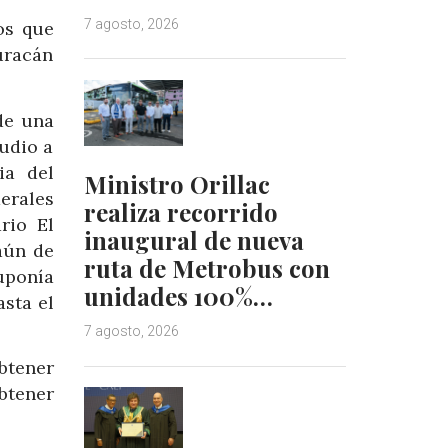
7 agosto, 2026
os que
uracán
de una
udio a
ia del
Ministro Orillac
erales
realiza recorrido
rio El
inaugural de nueva
aún de
ruta de Metrobus con
uponía
unidades 100%…
sta el
7 agosto, 2026
btener
btener