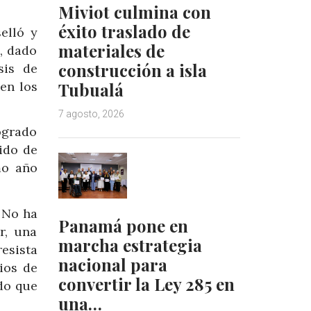
Miviot culmina con
éxito traslado de
elló y
materiales de
, dado
construcción a isla
sis de
en los
Tubualá
7 agosto, 2026
ogrado
ido de
mo año
 No ha
Panamá pone en
r, una
marcha estrategia
esista
nacional para
ios de
convertir la Ley 285 en
ido que
una…