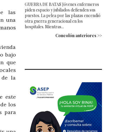
GUERRA DE BATAS Jóvenes enfermeros
piden espacio y jubilados defienden sus
de las
puestos. La pelea por las plazas encendió
en una
otra guerra generacional en los
hospitales. Mientras...
 manos
Concolón anteriores >>
ivienda
o bajo
ón que
locales
 de la
e este
de los
s para
ir una