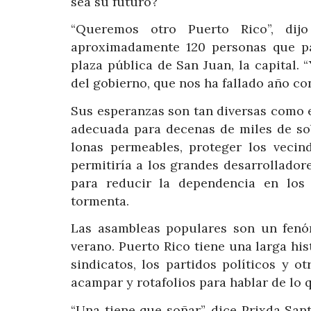
sea su futuro?
“Queremos otro Puerto Rico”, dij
aproximadamente 120 personas que pa
plaza pública de San Juan, la capital
del gobierno, que nos ha fallado año co
Sus esperanzas son tan diversas como es
adecuada para decenas de miles de sob
lonas permeables, proteger los vecin
permitiría a los grandes desarrolladore
para reducir la dependencia en los
tormenta.
Las asambleas populares son un fenó
verano. Puerto Rico tiene una larga hi
sindicatos, los partidos políticos y 
acampar y rotafolios para hablar de lo 
“Una tiene que soñar”, dice Prixda San