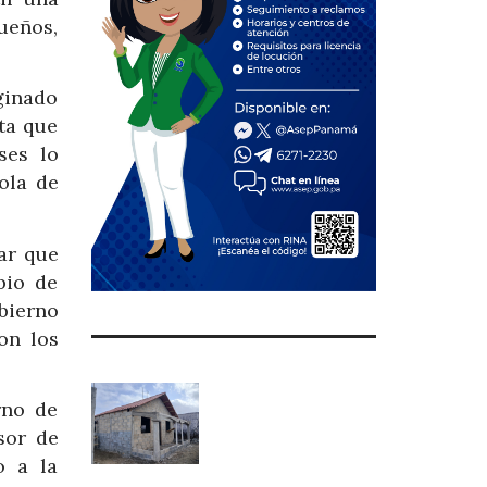
ueños,
ginado
ta que
ses lo
ola de
ar que
bio de
bierno
on los
rno de
sor de
o a la