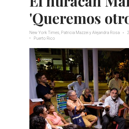
El huracán Mar
'Queremos otro
New York Times, Patricia Mazzei y Alejandra Rosa
2
Puerto Rico