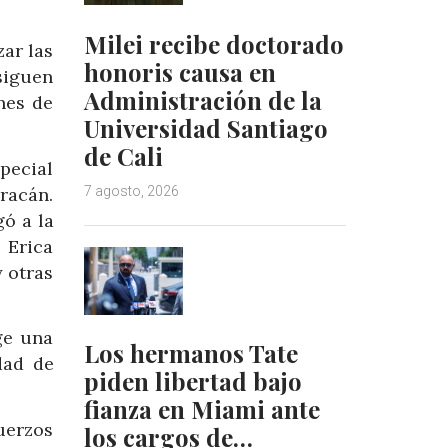
Milei recibe doctorado
ar las
honoris causa en
siguen
Administración de la
nes de
Universidad Santiago
de Cali
pecial
uracán.
7 agosto, 2026
gó a la
 Erica
y otras
ge una
Los hermanos Tate
dad de
piden libertad bajo
fianza en Miami ante
uerzos
los cargos de…