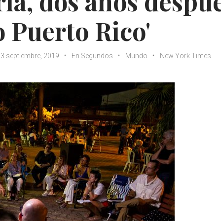
ia, dos años despué
 Puerto Rico'
3 septiembre, 2019
En Segundos
Mundo
New York Times