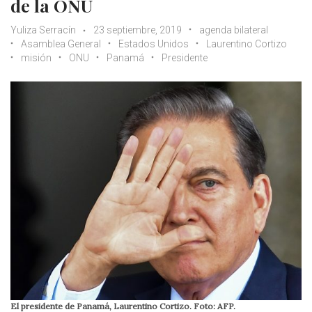
de la ONU
Yuliza Serracín
23 septiembre, 2019
agenda bilateral
Asamblea General
Estados Unidos
Laurentino Cortizo
misión
ONU
Panamá
Presidente
El presidente de Panamá, Laurentino Cortizo. Foto: AFP.