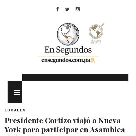
Skip
to
Facebook
Twitter
Instagram
content
MENU
LOCALES
Presidente Cortizo viajó a Nueva
York para participar en Asamblea