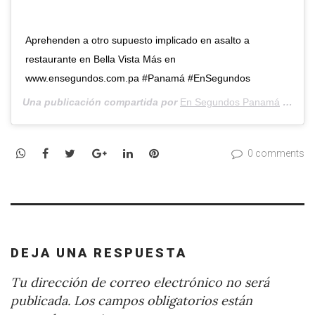
Aprehenden a otro supuesto implicado en asalto a
restaurante en Bella Vista Más en
www.ensegundos.com.pa #Panamá #EnSegundos
Una publicación compartida por
En Segundos Panamá
(@ensegundos.pa) el
WhatsApp
Facebook
Twitter
Google+
LinkedIn
Pinterest
0 comments
DEJA UNA RESPUESTA
Tu dirección de correo electrónico no será
publicada.
Los campos obligatorios están