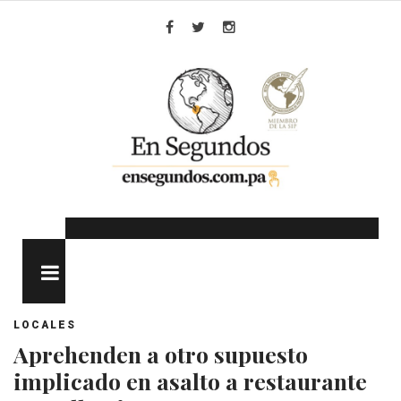
Skip
to
Facebook
Twitter
Instagram
content
MENU
LOCALES
Aprehenden a otro supuesto
implicado en asalto a restaurante