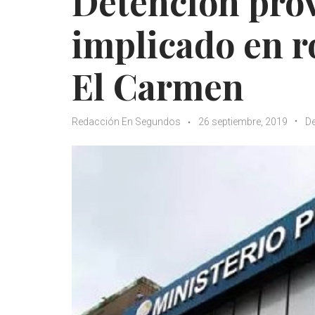
Detención prov
implicado en r
El Carmen
Redacción En Segundos
26 septiembre, 2019
De