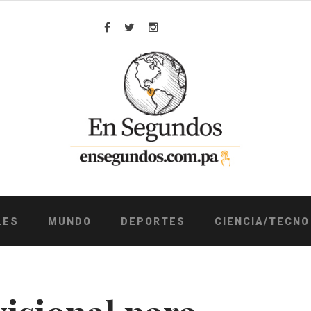
Facebook
Twitter
Instagram
LES
MUNDO
DEPORTES
CIENCIA/TECNO