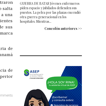
traron
GUERRA DE BATAS Jóvenes enfermeros
 salta
piden espacio y jubilados defienden sus
puestos. La pelea por las plazas encendió
ó a una
otra guerra generacional en los
lientes
hospitales. Mientras...
de sus
Concolón anteriores >>
 marca
ria de
Panamá
cia de
uperior
omments