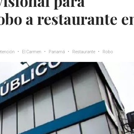
isional para
obo a restaurante e
tención
El Carmen
Panamá
Restaurante
Robo