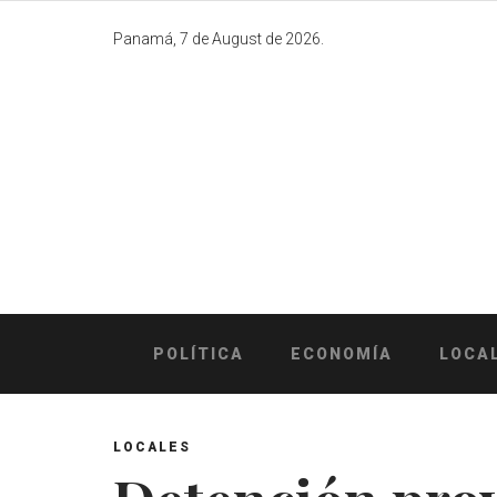
Skip
to
Panamá, 7 de August de 2026.
content
POLÍTICA
ECONOMÍA
LOCA
LOCALES