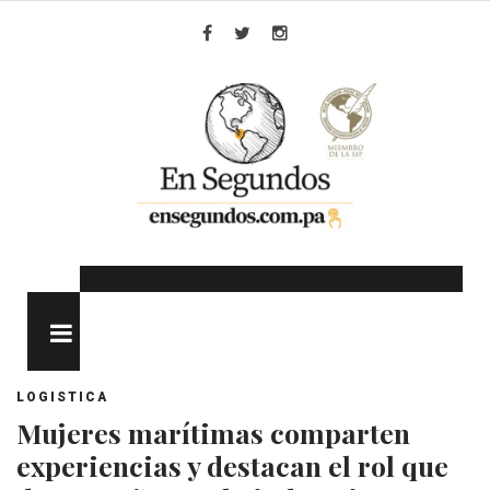
Skip
to
Facebook
Twitter
Instagram
content
MENU
LOGISTICA
Mujeres marítimas comparten
experiencias y destacan el rol que