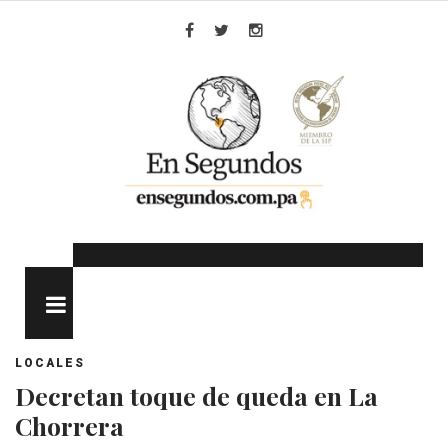
Skip
to
Facebook
Twitter
Instagram
content
MENU
LOCALES
Decretan toque de queda en La
Chorrera