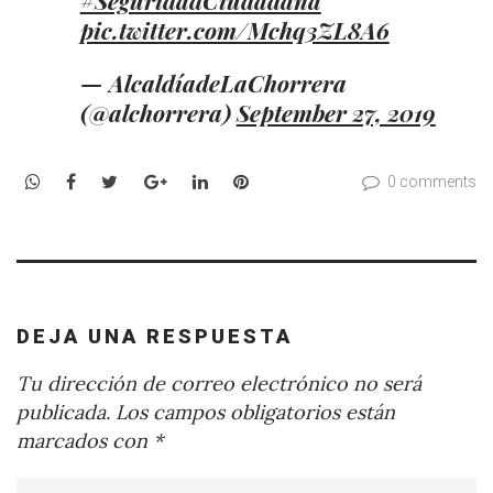
pic.twitter.com/Mchq3ZL8A6
— AlcaldíadeLaChorrera
(@alchorrera)
September 27, 2019
WhatsApp
Facebook
Twitter
Google+
LinkedIn
Pinterest
0 comments
DEJA UNA RESPUESTA
Tu dirección de correo electrónico no será
publicada.
Los campos obligatorios están
marcados con
*