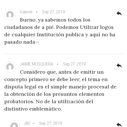
Gabriel
Sep 27, 2019
reply
Bueno, ya sabemos todos los
ciudadanos de a pié. Podemos Utilizar logos
de cualquier Institución publica y aquí no ha
pasado nada—
JAIME MOSQUERA
Sep 27, 2019
reply
Considero que, antes de emitir un
concepto primero se debe leer; el tema en
disputa legal es el simple manejo procesal de
la obtención de los presuntos elementos
probatorios. No de la utilización del
distintivo emblemático.
JM
Sep 27, 2019
reply