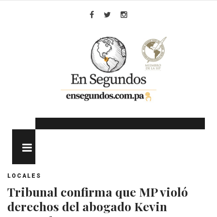
Skip
to
Facebook
Twitter
Instagram
content
MENU
LOCALES
Tribunal confirma que MP violó
derechos del abogado Kevin