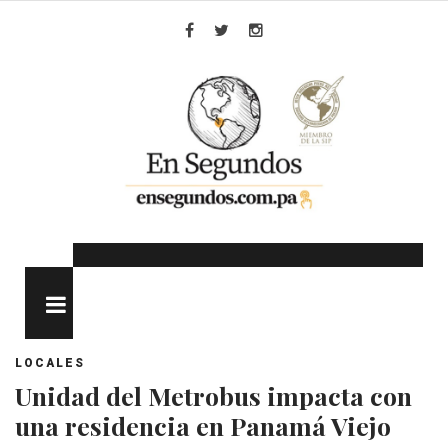
Skip
to
Facebook
Twitter
Instagram
content
MENU
LOCALES
Unidad del Metrobus impacta con
una residencia en Panamá Viejo