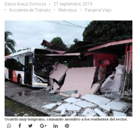
Darys Arauz Somoza
27 septiembre, 2019
Accidente de Tránsito
Metrobus
Panamá Viejo
Ocurrió muy temprano, causando asombro a los residentes del sector.
WhatsApp
Facebook
Twitter
Google+
LinkedIn
Pinterest